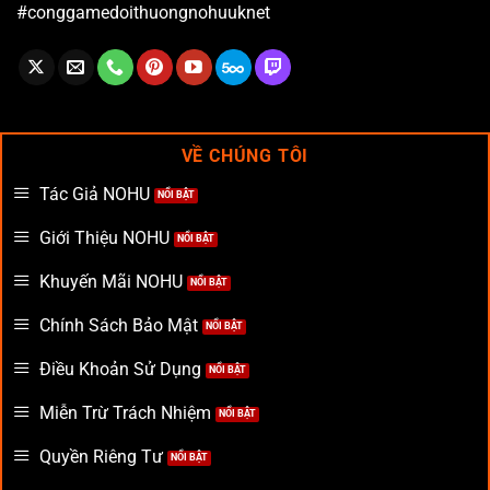
#conggamedoithuongnohuuknet
VỀ CHÚNG TÔI
Tác Giả NOHU
Giới Thiệu NOHU
Khuyến Mãi NOHU
Chính Sách Bảo Mật
Điều Khoản Sử Dụng
Miễn Trừ Trách Nhiệm
Quyền Riêng Tư