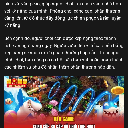
bình và Nâng cao, giúp người chơi lựa chọn sảnh phù hợp
với kỹ năng của mình. Phòng chơi càng cao, phần thưởng
càng lớn, từ đó thúc đẩy động lực chinh phục và rèn luyện
kỹ năng.
Bên cạnh đó, người chơi còn được xếp hạng theo thành
tích săn ngư hàng ngày. Người vươn lên vị trí cao trên bảng
xếp hạng sẽ nhận được phần thưởng hấp dẫn. Trong quá
trình chơi, bạn cũng có cơ hội săn báu vật hoặc hoàn thành
các nhiệm vụ phụ để nhận thêm phần thưởng hấp dẫn.