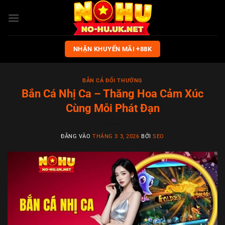
Bỏ
qua
nội
dung
NHẬN KHUYẾN MÃI +88K
BẮN CÁ ĐỔI THƯỞNG
Bắn Cá Nhị Ca – Thăng Hoa Cảm Xúc
Cùng Mỗi Phát Đạn
ĐĂNG VÀO
THÁNG 3 3, 2026
BỞI
SEO