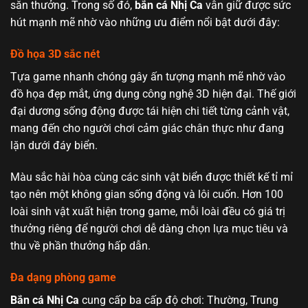
săn thưởng. Trong số đó,
bắn cá Nhị Ca
vẫn giữ được sức
hút mạnh mẽ nhờ vào những ưu điểm nổi bật dưới đây:
Đồ họa 3D sắc nét
Tựa game nhanh chóng gây ấn tượng mạnh mẽ nhờ vào
đồ họa đẹp mắt, ứng dụng công nghệ 3D hiện đại. Thế giới
đại dương sống động được tái hiện chi tiết từng cảnh vật,
mang đến cho người chơi cảm giác chân thực như đang
lặn dưới đáy biển.
Màu sắc hài hòa cùng các sinh vật biển được thiết kế tỉ mỉ
tạo nên một không gian sống động và lôi cuốn. Hơn 100
loài sinh vật xuất hiện trong game, mỗi loài đều có giá trị
thưởng riêng để người chơi dễ dàng chọn lựa mục tiêu và
thu về phần thưởng hấp dẫn.
Đa dạng phòng game
Bắn cá Nhị Ca
cung cấp ba cấp độ chơi: Thường, Trung