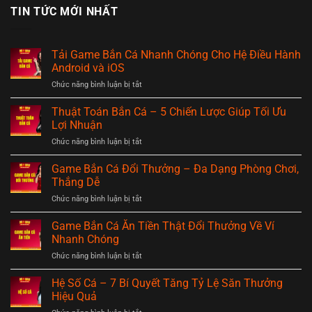
TIN TỨC MỚI NHẤT
Tải Game Bắn Cá Nhanh Chóng Cho Hệ Điều Hành
Android và iOS
Chức năng bình luận bị tắt
ở
Tải
Game
Thuật Toán Bắn Cá – 5 Chiến Lược Giúp Tối Ưu
Bắn
Lợi Nhuận
Cá
Chức năng bình luận bị tắt
ở
Nhanh
Thuật
Chóng
Toán
Game Bắn Cá Đổi Thưởng – Đa Dạng Phòng Chơi,
Cho
Bắn
Hệ
Thắng Dễ
Cá
Điều
Chức năng bình luận bị tắt
ở
–
Hành
Game
5
Android
Bắn
Game Bắn Cá Ăn Tiền Thật Đổi Thưởng Về Ví
Chiến
và
Cá
Lược
Nhanh Chóng
iOS
Đổi
Giúp
Chức năng bình luận bị tắt
ở
Thưởng
Tối
Game
–
Ưu
Bắn
Hệ Số Cá – 7 Bí Quyết Tăng Tỷ Lệ Săn Thưởng
Đa
Lợi
Cá
Dạng
Hiệu Quả
Nhuận
Ăn
Phòng