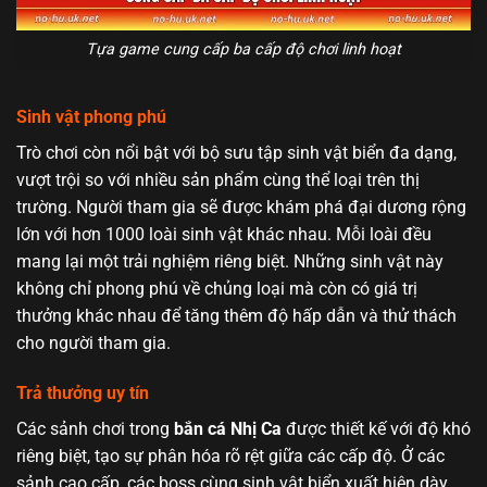
Tựa game cung cấp ba cấp độ chơi linh hoạt
Sinh vật phong phú
Trò chơi còn nổi bật với bộ sưu tập sinh vật biển đa dạng,
vượt trội so với nhiều sản phẩm cùng thể loại trên thị
trường. Người tham gia sẽ được khám phá đại dương rộng
lớn với hơn 1000 loài sinh vật khác nhau. Mỗi loài đều
mang lại một trải nghiệm riêng biệt. Những sinh vật này
không chỉ phong phú về chủng loại mà còn có giá trị
thưởng khác nhau để tăng thêm độ hấp dẫn và thử thách
cho người tham gia.
Trả thưởng uy tín
Các sảnh chơi trong
bắn cá Nhị Ca
được thiết kế với độ khó
riêng biệt, tạo sự phân hóa rõ rệt giữa các cấp độ. Ở các
sảnh cao cấp, các boss cùng sinh vật biển xuất hiện dày