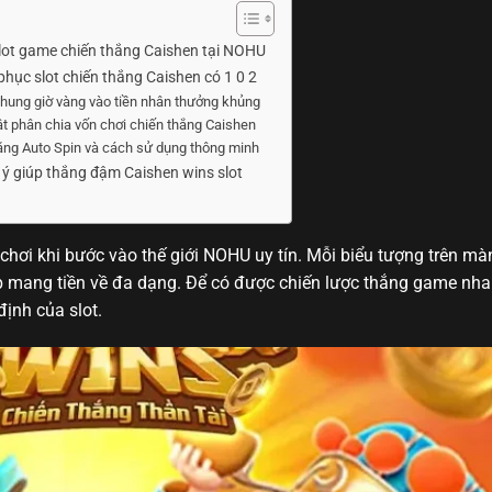
 slot game chiến thắng Caishen tại NOHU
phục slot chiến thắng Caishen có 1 0 2
hung giờ vàng vào tiền nhân thưởng khủng
ật phân chia vốn chơi chiến thắng Caishen
ăng Auto Spin và cách sử dụng thông minh
 ý giúp thắng đậm Caishen wins slot
i chơi khi bước vào thế giới NOHU uy tín. Mỗi biểu tượng trên mà
 hợp mang tiền về đa dạng. Để có được chiến lược thắng game nh
định của slot.