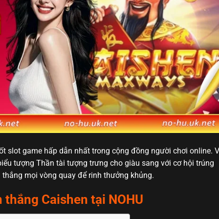
ốt slot game hấp dẫn nhất trong cộng đồng người chơi online. V
biểu tượng Thần tài tượng trưng cho giàu sang với cơ hội trúng
u thắng mọi vòng quay để rinh thưởng khủng.
ến thắng Caishen tại NOHU