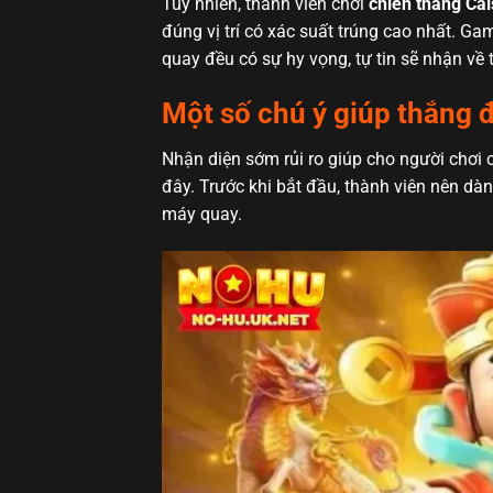
Tuy nhiên, thành viên chơi
chiến thắng Ca
đúng vị trí có xác suất trúng cao nhất. 
quay đều có sự hy vọng, tự tin sẽ nhận về 
Một số chú ý giúp thắng 
Nhận diện sớm rủi ro giúp cho người chơi có
đây. Trước khi bắt đầu, thành viên nên dà
máy quay.