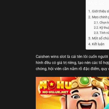
Mục lục
Giới thiệu
Mẹo chinh 
Chọn k
Kỹ thu
Tính n
Một số chú
Kết luận
Caishen wins slot là cái tên lôi cuốn ngườ
hình đều có giá trị riêng, tạo nên các tổ
chóng, hội viên cần nắm rõ đặc điểm, quy 