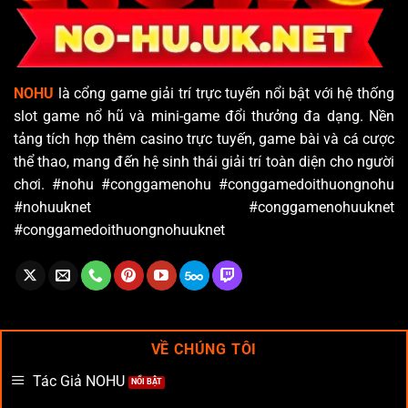
NOHU
là cổng game giải trí trực tuyến nổi bật với hệ thống
slot game nổ hũ và mini-game đổi thưởng đa dạng. Nền
tảng tích hợp thêm casino trực tuyến, game bài và cá cược
thể thao, mang đến hệ sinh thái giải trí toàn diện cho người
chơi. #nohu #conggamenohu #conggamedoithuongnohu
#nohuuknet #conggamenohuuknet
#conggamedoithuongnohuuknet
VỀ CHÚNG TÔI
Tác Giả NOHU