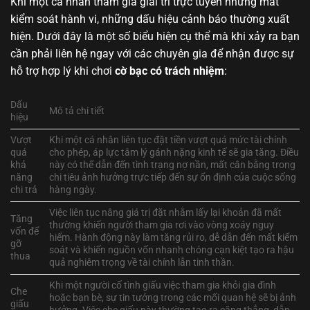
Khi một cá nhân tham gia giải trí trực tuyến nhưng mất
kiểm soát hành vi, những dấu hiệu cảnh báo thường xuất
hiện. Dưới đây là một số biểu hiện cụ thể mà khi xảy ra bạn
cần phải liên hệ ngay với các chuyên gia để nhận được sự
hỗ trợ hợp lý khi chơi
cờ bạc có trách nhiệm
:
Dấu
Mô tả chi tiết
hiệu
Vượt
Khi một cá nhân liên tục đặt tiền vượt quá mức tài chính
quá
cho phép, áp lực tâm lý gánh nặng kinh tế sẽ gia tăng. Điều
khả
này có thể dẫn đến tình trạng nợ nần, mất cân bằng trong
năng
chi tiêu ảnh hưởng trực tiếp đến sự ổn định của cuộc sống
chi trả
hàng ngày.
Việc liên tục nâng giá trị đặt nhằm lấy lại khoản đã mất
Tăng
thường khiến người tham gia rơi vào vòng xoáy nguy
vốn để
hiểm. Hành động này làm tăng rủi ro, dễ dẫn đến mất kiểm
gỡ
soát và khiến nguồn vốn nhanh chóng cạn kiệt tạo ra hậu
thua
quả nghiêm trọng về tài chính lẫn tinh thần.
Khi một người cố tình giấu việc tham gia khỏi gia đình
Che
hoặc bạn bè, sự tin tưởng trong các mối quan hệ sẽ bị ảnh
giấu