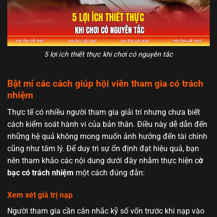
5 lợi ích thiết thực khi chơi có nguyên tắc
Bật mí các cách giúp hội viên tham gia có trách
nhiệm
Thực tế có nhiều người tham gia giải trí nhưng chưa biết
cách kiểm soát hành vi của bản thân. Điều này dễ dẫn đến
những hệ quả không mong muốn ảnh hưởng đến tài chính
cũng như tâm lý. Để duy trì sự ổn định đạt hiệu quả, bạn
nên tham khảo các nội dung dưới đây nhằm thực hiện c
ờ
bạc có trách nhiệm
một cách đúng đắn:
Xem xét giá trị nạp
Người tham gia cần cân nhắc kỹ số vốn trước khi nạp vào