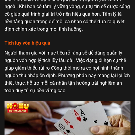
ngoài. Khi bạn có tâm lý vững vàng, sự tự tin sẽ được củng
cố giúp quá trình giải trí trở nên hiệu quả hơn. Tâm lý là
nền tảng quan trọng để mỗi cá nhân có thể đưa ra quyết
định chính xác trong mọi tình huống.
Tích lũy vốn hiệu quả
Người tham gia với mục tiêu rõ ràng sẽ dễ dàng quản lý
nguồn vốn hợp lý tích lũy lâu dài. Việc đặt giới hạn cụ thể
giúp giảm thiểu rủi ro đồng thời mở ra cơ hội hình thành
nguồn thu nhập ổn định. Phương pháp này mang lại lợi ích
thiết thực, hỗ trợ mỗi cá nhân tận hưởng trải nghiệm an
toàn duy trì sự bền vững cao.