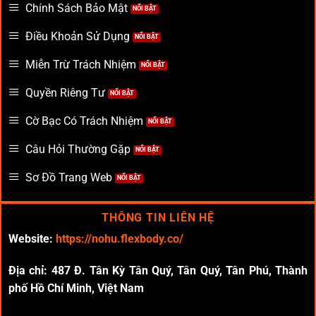
Chính Sách Bảo Mật
Điều Khoản Sử Dụng
Miễn Trừ Trách Nhiệm
Quyền Riêng Tư
Cờ Bạc Có Trách Nhiệm
Câu Hỏi Thường Gặp
Sơ Đồ Trang Web
THÔNG TIN LIÊN HỆ
Website:
https://nohu.flexbody.co/
Địa chỉ: 487 Đ. Tân Kỳ Tân Quý, Tân Quý, Tân Phú, Thành
phố Hồ Chí Minh, Việt Nam