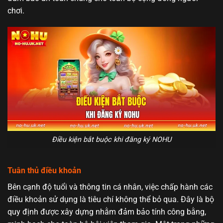
chơi.
Điều kiện bắt buộc khi đăng ký NOHU
Tuân thủ điều khoản
Bên cạnh độ tuổi và thông tin cá nhân, việc chấp hành các
điều khoản sử dụng là tiêu chí không thể bỏ qua. Đây là bộ
quy định được xây dựng nhằm đảm bảo tính công bằng,