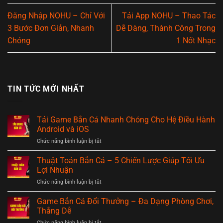
Đăng Nhập NOHU – Chỉ Với
Tải App NOHU – Thao Tác
3 Bước Đơn Giản, Nhanh
Dễ Dàng, Thành Công Trong
Chóng
1 Nốt Nhạc
TIN TỨC MỚI NHẤT
Tải Game Bắn Cá Nhanh Chóng Cho Hệ Điều Hành
Android và iOS
Chức năng bình luận bị tắt
ở
Tải
Game
Thuật Toán Bắn Cá – 5 Chiến Lược Giúp Tối Ưu
Bắn
Lợi Nhuận
Cá
Chức năng bình luận bị tắt
ở
Nhanh
Thuật
Chóng
Toán
Game Bắn Cá Đổi Thưởng – Đa Dạng Phòng Chơi,
Cho
Bắn
Hệ
Thắng Dễ
Cá
Điều
Chức năng bình luận bị tắt
ở