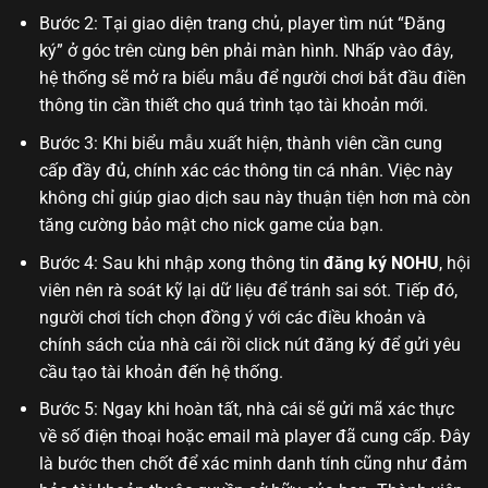
Bước 2: Tại giao diện trang chủ, player tìm nút “Đăng
ký” ở góc trên cùng bên phải màn hình. Nhấp vào đây,
hệ thống sẽ mở ra biểu mẫu để người chơi bắt đầu điền
thông tin cần thiết cho quá trình tạo tài khoản mới.
Bước 3: Khi biểu mẫu xuất hiện, thành viên cần cung
cấp đầy đủ, chính xác các thông tin cá nhân. Việc này
không chỉ giúp giao dịch sau này thuận tiện hơn mà còn
tăng cường bảo mật cho nick game của bạn.
Bước 4: Sau khi nhập xong thông tin
đăng ký NOHU
, hội
viên nên rà soát kỹ lại dữ liệu để tránh sai sót. Tiếp đó,
người chơi tích chọn đồng ý với các điều khoản và
chính sách của nhà cái rồi click nút đăng ký để gửi yêu
cầu tạo tài khoản đến hệ thống.
Bước 5: Ngay khi hoàn tất, nhà cái sẽ gửi mã xác thực
về số điện thoại hoặc email mà player đã cung cấp. Đây
là bước then chốt để xác minh danh tính cũng như đảm