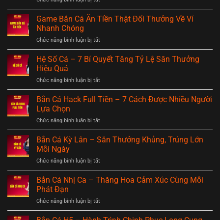
–
Hành
Game
5
Android
Bắn
Game Bắn Cá Ăn Tiền Thật Đổi Thưởng Về Ví
Chiến
và
Cá
Lược
Nhanh Chóng
iOS
Đổi
Giúp
Chức năng bình luận bị tắt
ở
Thưởng
Tối
Game
–
Ưu
Bắn
Hệ Số Cá – 7 Bí Quyết Tăng Tỷ Lệ Săn Thưởng
Đa
Lợi
Cá
Dạng
Hiệu Quả
Nhuận
Ăn
Phòng
Chức năng bình luận bị tắt
ở
Tiền
Chơi,
Hệ
Thật
Thắng
Số
Bắn Cá Hack Full Tiền – 7 Cách Được Nhiều Người
Đổi
Dễ
Cá
Thưởng
Lựa Chọn
–
Về
Chức năng bình luận bị tắt
ở
7
Ví
Bắn
Bí
Nhanh
Cá
Bắn Cá Kỳ Lân – Săn Thưởng Khủng, Trúng Lớn
Quyết
Chóng
Hack
Tăng
Mỗi Ngày
Full
Tỷ
Chức năng bình luận bị tắt
ở
Tiền
Lệ
Bắn
–
Săn
Cá
Bắn Cá Nhị Ca – Thăng Hoa Cảm Xúc Cùng Mỗi
7
Thưởng
Kỳ
Cách
Phát Đạn
Hiệu
Lân
Được
Quả
Chức năng bình luận bị tắt
ở
–
Nhiều
Bắn
Săn
Người
Cá
Thưởng