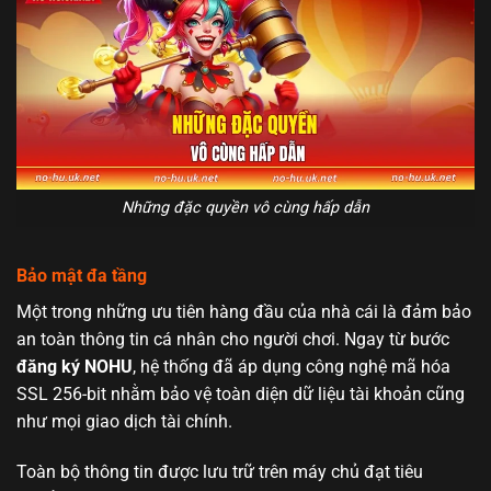
Những đặc quyền vô cùng hấp dẫn
Bảo mật đa tầng
Một trong những ưu tiên hàng đầu của nhà cái là đảm bảo
an toàn thông tin cá nhân cho người chơi. Ngay từ bước
đăng ký NOHU
, hệ thống đã áp dụng công nghệ mã hóa
SSL 256-bit nhằm bảo vệ toàn diện dữ liệu tài khoản cũng
như mọi giao dịch tài chính.
Toàn bộ thông tin được lưu trữ trên máy chủ đạt tiêu