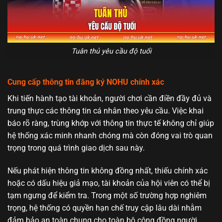
Tuân thủ yêu cầu độ tuổi
Cung cấp thông tin đăng ký NOHU chính xác
Khi tiến hành tạo tài khoản, người chơi cần điền đầy đủ và
trung thực các thông tin cá nhân theo yêu cầu. Việc khai
báo rõ ràng, trùng khớp với thông tin thực tế không chỉ giúp
hệ thống xác minh nhanh chóng mà còn đóng vai trò quan
trọng trong quá trình giao dịch sau này.
Nếu phát hiện thông tin không đồng nhất, thiếu chính xác
hoặc có dấu hiệu giả mạo, tài khoản của hội viên có thể bị
tạm ngưng để kiểm tra. Trong một số trường hợp nghiêm
trọng, hệ thống có quyền hạn chế truy cập lâu dài nhằm
đảm bảo an toàn chung cho toàn bộ cộng đồng người