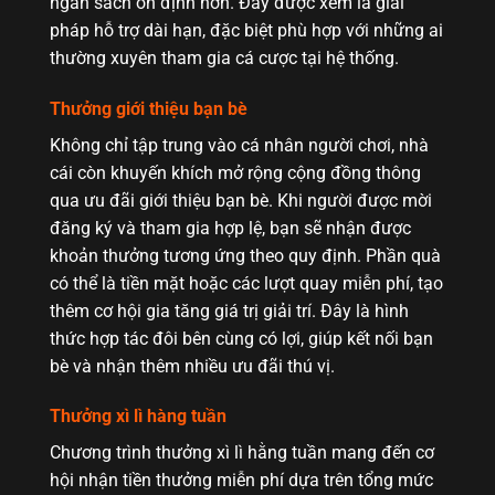
ngân sách ổn định hơn. Đây được xem là giải
pháp hỗ trợ dài hạn, đặc biệt phù hợp với những ai
thường xuyên tham gia cá cược tại hệ thống.
Thưởng giới thiệu bạn bè
Không chỉ tập trung vào cá nhân người chơi, nhà
cái còn khuyến khích mở rộng cộng đồng thông
qua ưu đãi giới thiệu bạn bè. Khi người được mời
đăng ký và tham gia hợp lệ, bạn sẽ nhận được
khoản thưởng tương ứng theo quy định. Phần quà
có thể là tiền mặt hoặc các lượt quay miễn phí, tạo
thêm cơ hội gia tăng giá trị giải trí. Đây là hình
thức hợp tác đôi bên cùng có lợi, giúp kết nối bạn
bè và nhận thêm nhiều ưu đãi thú vị.
Thưởng xì lì hàng tuần
Chương trình thưởng xì lì hằng tuần mang đến cơ
hội nhận tiền thưởng miễn phí dựa trên tổng mức