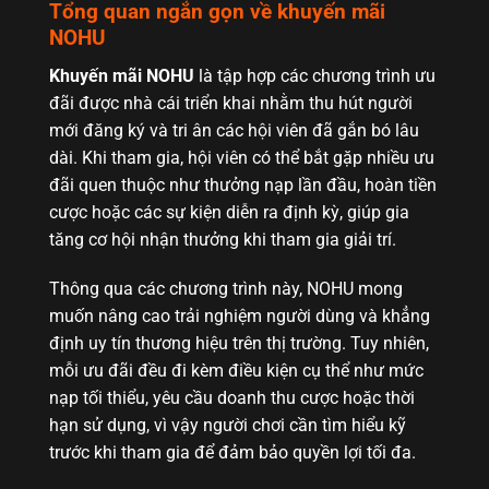
Tổng quan ngắn gọn về khuyến mãi
NOHU
Khuyến mãi NOHU
là tập hợp các chương trình ưu
đãi được nhà cái triển khai nhằm thu hút người
mới đăng ký và tri ân các hội viên đã gắn bó lâu
dài. Khi tham gia, hội viên có thể bắt gặp nhiều ưu
đãi quen thuộc như thưởng nạp lần đầu, hoàn tiền
cược hoặc các sự kiện diễn ra định kỳ, giúp gia
tăng cơ hội nhận thưởng khi tham gia giải trí.
Thông qua các chương trình này, NOHU mong
muốn nâng cao trải nghiệm người dùng và khẳng
định uy tín thương hiệu trên thị trường. Tuy nhiên,
mỗi ưu đãi đều đi kèm điều kiện cụ thể như mức
nạp tối thiểu, yêu cầu doanh thu cược hoặc thời
hạn sử dụng, vì vậy người chơi cần tìm hiểu kỹ
trước khi tham gia để đảm bảo quyền lợi tối đa.