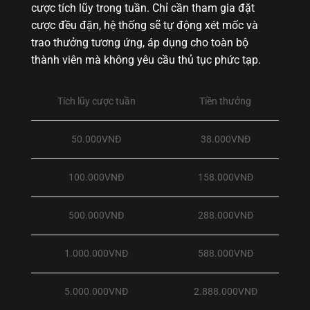
cược tích lũy trong tuần. Chỉ cần tham gia đặt
cược đều đặn, hệ thống sẽ tự động xét mốc và
trao thưởng tương ứng, áp dụng cho toàn bộ
thành viên mà không yêu cầu thủ tục phức tạp.
Tích lũy cược tuần
Tiền thưởng
50.000VNĐ
38.000VNĐ
100.000VNĐ
158.000VNĐ
500.000VNĐ
288.000VNĐ
1.000.000VNĐ
588.000VNĐ
5.000.000VNĐ
2.888.000VNĐ