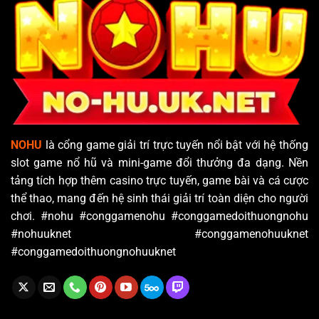
NOHU
là cổng game giải trí trực tuyến nổi bật với hệ thống
slot game nổ hũ và mini-game đổi thưởng đa dạng. Nền
tảng tích hợp thêm casino trực tuyến, game bài và cá cược
thể thao, mang đến hệ sinh thái giải trí toàn diện cho người
chơi. #nohu #conggamenohu #conggamedoithuongnohu
#nohuuknet #conggamenohuuknet
#conggamedoithuongnohuuknet