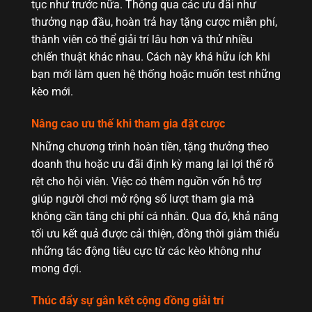
tục như trước nữa. Thông qua các ưu đãi như
thưởng nạp đầu, hoàn trả hay tặng cược miễn phí,
thành viên có thể giải trí lâu hơn và thử nhiều
chiến thuật khác nhau. Cách này khá hữu ích khi
bạn mới làm quen hệ thống hoặc muốn test những
kèo mới.
Nâng cao ưu thế khi tham gia đặt cược
Những chương trình hoàn tiền, tặng thưởng theo
doanh thu hoặc ưu đãi định kỳ mang lại lợi thế rõ
rệt cho hội viên. Việc có thêm nguồn vốn hỗ trợ
giúp người chơi mở rộng số lượt tham gia mà
không cần tăng chi phí cá nhân. Qua đó, khả năng
tối ưu kết quả được cải thiện, đồng thời giảm thiểu
những tác động tiêu cực từ các kèo không như
mong đợi.
Thúc đẩy sự gắn kết cộng đồng giải trí