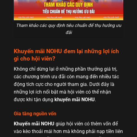
Tham khảo các quy định tiêu chuẩn để thụ hưởng ưu
đãi
Khuyến mãi NOHU đem lại những lợi ích
gì cho hội viên?
Không chỉ dừng lại ở những phần thưởng giá trị,
các chương trình ưu đãi còn mang đến nhiều tác
động tích cực cho người tham gia. Dưới đây là
những lợi ích nổi bật mà hội viên có thể nhận
được khi tận dụng
khuyến mãi NOHU
.
Gia tăng nguồn vốn
Khuyến mãi NOHU
giúp hội viên có thêm vốn để
vào kèo thoải mái hơn mà không phải nạp tiền liên